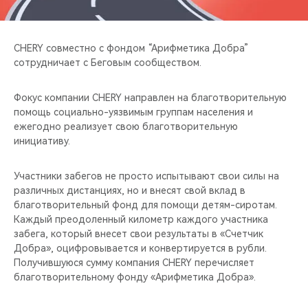
CHERY REMOTE
CHERY И СПОРТ
CHERY совместно с фондом “Арифметика Добра”
сотрудничает с Беговым сообществом.
НАШИ МЕРОПРИЯТИЯ
Фокус компании CHERY направлен на благотворительную
ВИДЕООБЗОРЫ
помощь социально-уязвимым группам населения и
ежегодно реализует свою благотворительную
инициативу.
CHERY ДЛЯ ДЕТЕЙ
Участники забегов не просто испытывают свои силы на
различных дистанциях, но и внесят свой вклад в
благотворительный фонд для помощи детям-сиротам.
Каждый преодоленный километр каждого участника
забега, который внесет свои результаты в «Счетчик
Добра», оцифровывается и конвертируется в рубли.
Получившуюся сумму компания CHERY перечисляет
благотворительному фонду «Арифметика Добра».