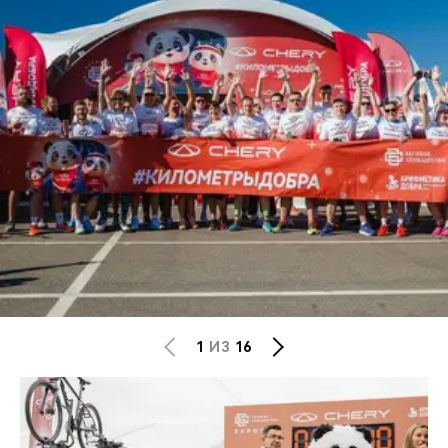
1
ИЗ
16