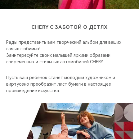
CHERY REMOTE
CHERY И СПОРТ
CHERY С ЗАБОТОЙ О ДЕТЯХ
НАШИ МЕРОПРИЯТИЯ
Рады представить вам творческий альбом для ваших
ВИДЕООБЗОРЫ
самых любимых!
Заинтересуйте своих малышей яркими образами
современных и стильных автомобилей CHERY.
CHERY ДЛЯ ДЕТЕЙ
Пусть ваш ребенок станет молодым художником и
виртуозно преобразит лист бумаги в настоящее
произведение искусства.