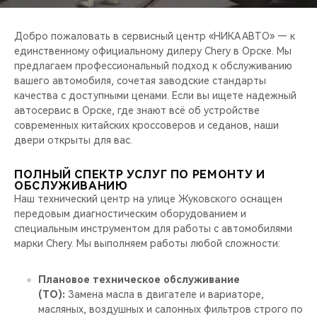
CHERY REMOTE
Добро пожаловать в сервисный центр «НИКА АВТО» — к
CHERY И СПОРТ
единственному официальному дилеру Chery в Орске. Мы
предлагаем профессиональный подход к обслуживанию
НАШИ МЕРОПРИЯТИЯ
вашего автомобиля, сочетая заводские стандарты
качества с доступными ценами. Если вы ищете надежный
ВИДЕООБЗОРЫ
автосервис в Орске, где знают всё об устройстве
современных китайских кроссоверов и седанов, наши
двери открыты для вас.
CHERY ДЛЯ ДЕТЕЙ
ПОЛНЫЙ СПЕКТР УСЛУГ ПО РЕМОНТУ И
ОБСЛУЖИВАНИЮ
Наш технический центр на улице Жуковского оснащен
передовым диагностическим оборудованием и
специальным инструментом для работы с автомобилями
марки Chery. Мы выполняем работы любой сложности:
Плановое техническое обслуживание
(ТО):
Замена масла в двигателе и вариаторе,
масляных, воздушных и салонных фильтров строго по