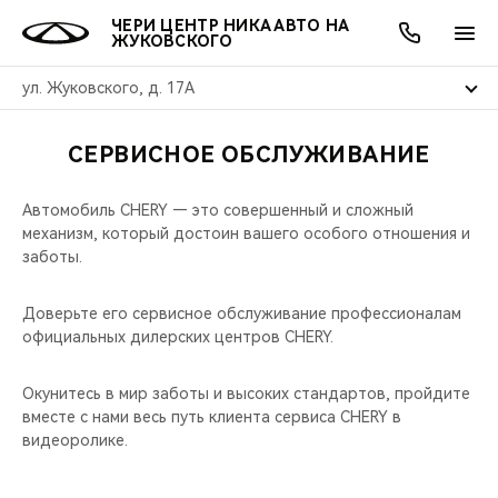
ЧЕРИ ЦЕНТР НИКА АВТО НА
ЖУКОВСКОГО
ул. Жуковского, д. 17А
СЕРВИСНОЕ ОБСЛУЖИВАНИЕ
ОНЛАЙН СЕРВИСЫ
ПОКУПАТЕЛЯМ
ВЛАДЕЛЬЦАМ
О КОМПАНИИ
МИР CHERY
МОДЕЛИ
АКЦИИ
Автомобиль CHERY — это совершенный и сложный
ВЫБОР И ПОКУПКА
СЕРВИС
АКСЕССУАРЫ
ВЫГОДЫ И АКЦИИ
ВЫБОР И ПОКУПКА
О НАС
ВСЕ МОДЕЛИ
механизм, который достоин вашего особого отношения и
заботы.
КРЕДИТ И СТРАХОВАНИЕ
ЗАПЧАСТИ И АКСЕССУАРЫ
О БРЕНДЕ
КРЕДИТ
МЫ В СОЦСЕТЯХ
КРОССОВЕРЫ
Доверьте его сервисное обслуживание профессионалам
ПОДДЕРЖКА
CHERY В СОЦСЕТЯХ
официальных дилерских центров CHERY.
СЕДАНЫ
CHERY CONNECT
ЛЮДИ CHERY
Окунитесь в мир заботы и высоких стандартов, пройдите
вместе с нами весь путь клиента сервиса CHERY в
НОВИНКИ
видеоролике.
БЛАГОТВОРИТЕЛЬНОСТЬ