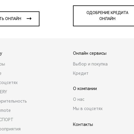
ОДОБРЕНИЕ КРЕДИТА
ТЬ ОНЛАЙН
ОНЛАЙН
y
Онлайн сервисы
ары
Выбор и покупка
е
Кредит
соцсетях
О компании
ERY
О нас
орительность
Мы в соцсетях
emote
 СПОРТ
Контакты
роприятия