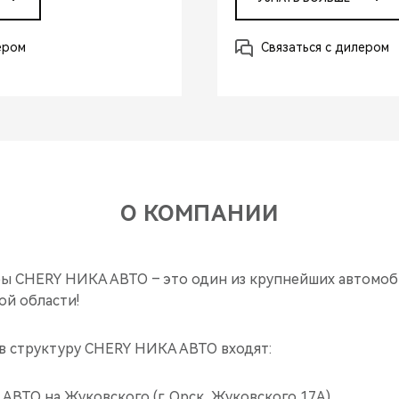
ером
Связаться с дилером
О КОМПАНИИ
ы CHERY НИКА АВТО – это один из крупнейших автомо
ой области!
в структуру CHERY НИКА АВТО входят:
ВТО на Жуковского (г. Орск, Жуковского 17А)