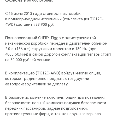
сэкономить 60 000 рублей.
CHERY REMOTE
С 15 июня 2013 года стоимость автомобиля
CHERY И СПОРТ
в полноприводном исполнении (комплектация TG12C-
4WD) составит 599 900 руб.
НАШИ МЕРОПРИЯТИЯ
Полноприводный CHERY Tiggo c пятиступенчатой
ВИДЕООБЗОРЫ
механической коробкой передач и двигателем объемом
2.0 л. (136 л.с.) с крутящим моментом в 180 Нм (при
CHERY ДЛЯ ДЕТЕЙ
4000 об/мин) в самой дорогой комплектации теперь стоит
на 60 000 рублей меньше.
В комплектацию (TG12C-4WD) войдут многие опции,
которые традиционно предлагаются другими
автопроизводителями за доплату.
В базовое исполнение включены опции для повышения
безопасности: полный комплект подушек безопасности
передних пассажиров, задние подголовники,
противотуманные фары, а так же наружные зеркала