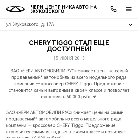
ЧЕРИ ЦЕНТР НИКА АВТО НА
ЖУКОВСКОГО
ул. Жуковского, д. 17А
CHERY TIGGO СТАЛ ЕЩЕ
ОНЛАЙН СЕРВИСЫ
ПОКУПАТЕЛЯМ
ВЛАДЕЛЬЦАМ
О КОМПАНИИ
МИР CHERY
МОДЕЛИ
АКЦИИ
ДОСТУПНЕЙ!
15 ИЮНЯ 2013
ВЫБОР И ПОКУПКА
СЕРВИС
АКСЕССУАРЫ
ВЫГОДЫ И АКЦИИ
ВЫБОР И ПОКУПКА
О НАС
ВСЕ МОДЕЛИ
ЗАО «ЧЕРИ АВТОМОБИЛИ РУС» снижает цены на самый
КРЕДИТ И СТРАХОВАНИЕ
ЗАПЧАСТИ И АКСЕССУАРЫ
О БРЕНДЕ
КРЕДИТ
МЫ В СОЦСЕТЯХ
продаваемый* автомобиль из всего модельного ряда
КРОССОВЕРЫ
компании — кроссовер CHERY Tiggo. Предложение
становится самым выгодным в своем классе и позволяет
ПОДДЕРЖКА
CHERY В СОЦСЕТЯХ
сэкономить 60 000 рублей.
СЕДАНЫ
CHERY CONNECT
ЛЮДИ CHERY
ЗАО «ЧЕРИ АВТОМОБИЛИ РУС» снижает цены на самый
НОВИНКИ
продаваемый* автомобиль из всего модельного ряда
БЛАГОТВОРИТЕЛЬНОСТЬ
компании — кроссовер CHERY Tiggo. Предложение
становится самым выгодным в своем классе и позволяет