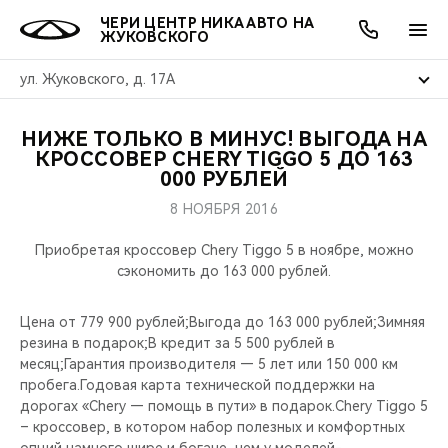
ЧЕРИ ЦЕНТР НИКА АВТО НА
ЖУКОВСКОГО
ул. Жуковского, д. 17А
НИЖЕ ТОЛЬКО В МИНУС! ВЫГОДА НА
ОНЛАЙН СЕРВИСЫ
ПОКУПАТЕЛЯМ
ВЛАДЕЛЬЦАМ
О КОМПАНИИ
МИР CHERY
МОДЕЛИ
АКЦИИ
КРОССОВЕР CHERY TIGGO 5 ДО 163
000 РУБЛЕЙ
ВЫБОР И ПОКУПКА
СЕРВИС
АКСЕССУАРЫ
ВЫГОДЫ И АКЦИИ
ВЫБОР И ПОКУПКА
О НАС
ВСЕ МОДЕЛИ
8 НОЯБРЯ 2016
КРЕДИТ И СТРАХОВАНИЕ
ЗАПЧАСТИ И АКСЕССУАРЫ
О БРЕНДЕ
КРЕДИТ
МЫ В СОЦСЕТЯХ
Приобретая кроссовер Chery Tiggo 5 в ноябре, можно
КРОССОВЕРЫ
сэкономить до 163 000 рублей.
ПОДДЕРЖКА
CHERY В СОЦСЕТЯХ
Цена от 779 900 рублей;Выгода до 163 000 рублей;Зимняя
СЕДАНЫ
резина в подарок;В кредит за 5 500 рублей в
CHERY CONNECT
ЛЮДИ CHERY
месяц;Гарантия производителя — 5 лет или 150 000 км
НОВИНКИ
пробега.Годовая карта технической поддержки на
БЛАГОТВОРИТЕЛЬНОСТЬ
дорогах «Chery — помощь в пути» в подарок.Chery Tiggo 5
– кроссовер, в котором набор полезных и комфортных