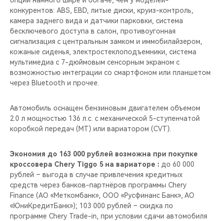
опций намного шире и богаче, чем у моделей-
CHERY REMOTE
конкурентов: ABS, EBD, литые диски, круиз-контроль,
камера заднего вида и датчики парковки, система
CHERY И СПОРТ
бесключевого доступа в салон, противоугонная
сигнализация с центральным замком и иммобилайзером,
НАШИ МЕРОПРИЯТИЯ
кожаные сиденья, электростеклоподъемники, система
мультимедиа с 7-дюймовым сенсорным экраном c
возможностью интеграции со смартфоном или планшетом
ВИДЕООБЗОРЫ
через Bluetooth и прочее.
CHERY ДЛЯ ДЕТЕЙ
Автомобиль оснащен бензиновым двигателем объемом
2.0 л мощностью 136 л.с. с механической 5-ступенчатой
коробкой передач (MT) или вариатором (CVT).
Экономия до 163 000 рублей возможна при покупке
кроссовера Chery Tiggo 5 на вариаторе :
до 60 000
рублей – выгода в случае привлечения кредитных
средств через банков-партнёров программы Chery
Finance (АО «Меткомбанк», ООО «Русфинанс Банк», АО
«ЮниКредитБанк»); 103 000 рублей – скидка по
программе Chery Trade-in, при условии сдачи автомобиля