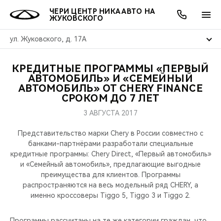
ЧЕРИ ЦЕНТР НИКА АВТО НА
ЖУКОВСКОГО
ул. Жуковского, д. 17А
КРЕДИТНЫЕ ПРОГРАММЫ «ПЕРВЫЙ
ОНЛАЙН СЕРВИСЫ
ПОКУПАТЕЛЯМ
ВЛАДЕЛЬЦАМ
О КОМПАНИИ
МИР CHERY
МОДЕЛИ
АКЦИИ
АВТОМОБИЛЬ» И «СЕМЕЙНЫЙ
АВТОМОБИЛЬ» ОТ CHERY FINANCE
СРОКОМ ДО 7 ЛЕТ
ВЫБОР И ПОКУПКА
СЕРВИС
АКСЕССУАРЫ
ВЫГОДЫ И АКЦИИ
ВЫБОР И ПОКУПКА
О НАС
ВСЕ МОДЕЛИ
3 АВГУСТА 2017
КРЕДИТ И СТРАХОВАНИЕ
ЗАПЧАСТИ И АКСЕССУАРЫ
О БРЕНДЕ
КРЕДИТ
МЫ В СОЦСЕТЯХ
КРОССОВЕРЫ
Представительство марки Chery в России совместно с
банками-партнёрами разработали специальные
ПОДДЕРЖКА
CHERY В СОЦСЕТЯХ
кредитные программы: Chery Direct, «Первый автомобиль»
СЕДАНЫ
и «Семейный автомобиль», предлагающие выгодные
CHERY CONNECT
ЛЮДИ CHERY
преимущества для клиентов. Программы
распространяются на весь модельный ряд CHERY, а
НОВИНКИ
именно кроссоверы Tiggo 5, Tiggo 3 и Tiggo 2.
БЛАГОТВОРИТЕЛЬНОСТЬ
Программы рассчитаны на те же категории граждан, что