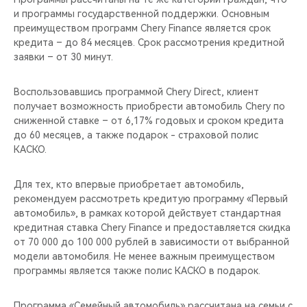
CHERY REMOTE
и программы государственной поддержки. Основным
преимуществом программ Chery Finance является срок
CHERY И СПОРТ
кредита – до 84 месяцев. Срок рассмотрения кредитной
заявки – от 30 минут.
НАШИ МЕРОПРИЯТИЯ
Воспользовавшись программой Chery Direct, клиент
получает возможность приобрести автомобиль Chery по
ВИДЕООБЗОРЫ
сниженной ставке – от 6,17% годовых и сроком кредита
до 60 месяцев, а также подарок - страховой полис
CHERY ДЛЯ ДЕТЕЙ
КАСКО.
Для тех, кто впервые приобретает автомобиль,
рекомендуем рассмотреть кредитую программу «Первый
автомобиль», в рамках которой действует стандартная
кредитная ставка Chery Finance и предоставляется скидка
от 70 000 до 100 000 рублей в зависимости от выбранной
модели автомобиля. Не менее важным преимуществом
программы является также полис КАСКО в подарок.
Программа «Семейный автомобиль» рассчитана на семьи с