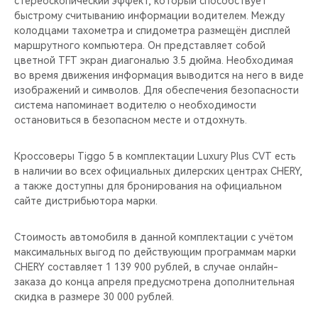
стереоскопический эффект, который способствует
CHERY REMOTE
быстрому считыванию информации водителем. Между
колодцами тахометра и спидометра размещён дисплей
CHERY И СПОРТ
маршрутного компьютера. Он представляет собой
цветной TFT экран диагональю 3.5 дюйма. Необходимая
НАШИ МЕРОПРИЯТИЯ
во время движения информация выводится на него в виде
изображений и символов. Для обеспечения безопасности
система напоминает водителю о необходимости
ВИДЕООБЗОРЫ
остановиться в безопасном месте и отдохнуть.
CHERY ДЛЯ ДЕТЕЙ
Кроссоверы Tiggo 5 в комплектации Luxury Plus CVT есть
в наличии во всех официальных дилерских центрах CHERY,
а также доступны для бронирования на официальном
сайте дистрибьютора марки.
Стоимость автомобиля в данной комплектации с учётом
максимальных выгод по действующим программам марки
CHERY составляет 1 139 900 рублей, в случае онлайн-
заказа до конца апреля предусмотрена дополнительная
скидка в размере 30 000 рублей.