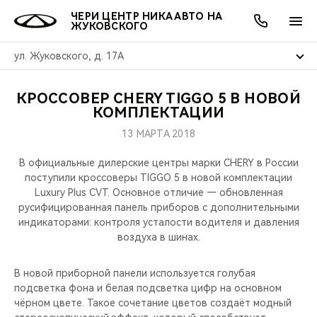
ЧЕРИ ЦЕНТР НИКА АВТО НА
ЖУКОВСКОГО
ул. Жуковского, д. 17А
КРОССОВЕР CHERY TIGGO 5 В НОВОЙ
ОНЛАЙН СЕРВИСЫ
ПОКУПАТЕЛЯМ
ВЛАДЕЛЬЦАМ
О КОМПАНИИ
МИР CHERY
МОДЕЛИ
АКЦИИ
КОМПЛЕКТАЦИИ
13 МАРТА 2018
ВЫБОР И ПОКУПКА
СЕРВИС
АКСЕССУАРЫ
ВЫГОДЫ И АКЦИИ
ВЫБОР И ПОКУПКА
О НАС
ВСЕ МОДЕЛИ
В официальные дилерские центры марки CHERY в России
КРЕДИТ И СТРАХОВАНИЕ
ЗАПЧАСТИ И АКСЕССУАРЫ
О БРЕНДЕ
КРЕДИТ
МЫ В СОЦСЕТЯХ
поступили кроссоверы TIGGO 5 в новой комплектации
КРОССОВЕРЫ
Luxury Plus CVT. Основное отличие — обновленная
русифицированная панель приборов с дополнительными
ПОДДЕРЖКА
CHERY В СОЦСЕТЯХ
индикаторами: контроля усталости водителя и давления
СЕДАНЫ
воздуха в шинах.
CHERY CONNECT
ЛЮДИ CHERY
НОВИНКИ
В новой приборной панели используется голубая
БЛАГОТВОРИТЕЛЬНОСТЬ
подсветка фона и белая подсветка цифр на основном
чёрном цвете. Такое сочетание цветов создаёт модный