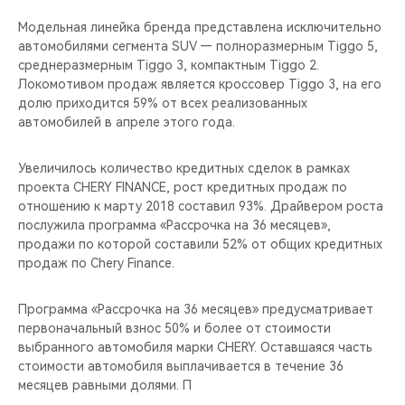
CHERY REMOTE
Модельная линейка бренда представлена исключительно
автомобилями сегмента SUV — полноразмерным Tiggo 5,
CHERY И СПОРТ
среднеразмерным Tiggo 3, компактным Tiggo 2.
Локомотивом продаж является кроссовер Tiggo 3, на его
НАШИ МЕРОПРИЯТИЯ
долю приходится 59% от всех реализованных
автомобилей в апреле этого года.
ВИДЕООБЗОРЫ
Увеличилось количество кредитных сделок в рамках
CHERY ДЛЯ ДЕТЕЙ
проекта CHERY FINANCE, рост кредитных продаж по
отношению к марту 2018 составил 93%. Драйвером роста
послужила программа «Рассрочка на 36 месяцев»,
продажи по которой составили 52% от общих кредитных
продаж по Chery Finance.
Программа «Рассрочка на 36 месяцев» предусматривает
первоначальный взнос 50% и более от стоимости
выбранного автомобиля марки CHERY. Оставшаяся часть
стоимости автомобиля выплачивается в течение 36
месяцев равными долями. П