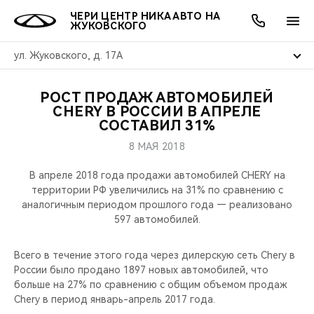
ЧЕРИ ЦЕНТР НИКА АВТО НА
ЖУКОВСКОГО
ул. Жуковского, д. 17А
РОСТ ПРОДАЖ АВТОМОБИЛЕЙ
ОНЛАЙН СЕРВИСЫ
ПОКУПАТЕЛЯМ
ВЛАДЕЛЬЦАМ
О КОМПАНИИ
МИР CHERY
МОДЕЛИ
АКЦИИ
CHERY В РОССИИ В АПРЕЛЕ
СОСТАВИЛ 31%
ВЫБОР И ПОКУПКА
СЕРВИС
АКСЕССУАРЫ
ВЫГОДЫ И АКЦИИ
ВЫБОР И ПОКУПКА
О НАС
ВСЕ МОДЕЛИ
8 МАЯ 2018
КРЕДИТ И СТРАХОВАНИЕ
ЗАПЧАСТИ И АКСЕССУАРЫ
О БРЕНДЕ
КРЕДИТ
МЫ В СОЦСЕТЯХ
В апреле 2018 года продажи автомобилей CHERY на
КРОССОВЕРЫ
территории РФ увеличились на 31% по сравнению с
аналогичным периодом прошлого года — реализовано
ПОДДЕРЖКА
CHERY В СОЦСЕТЯХ
597 автомобилей.
СЕДАНЫ
CHERY CONNECT
ЛЮДИ CHERY
Всего в течение этого года через дилерскую сеть Chery в
НОВИНКИ
России было продано 1897 новых автомобилей, что
БЛАГОТВОРИТЕЛЬНОСТЬ
больше на 27% по сравнению с общим объемом продаж
Chery в период январь-апрель 2017 года.