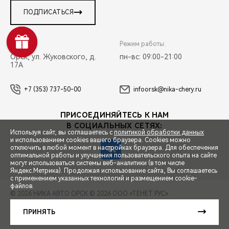
ПОДПИСАТЬСЯ
Адрес:
Режим работы:
Орск, ул. Жуковского, д.
пн-вс: 09:00-21:00
17А
+7 (353) 737-50-00
infoorsk@nika-chery.ru
ПРИСОЕДИНЯЙТЕСЬ К НАМ
В СОЦИАЛЬНЫХ СЕТЯХ:
Используя сайт, вы соглашаетесь с
политикой обработки данных
и использованием cookies вашего браузера. Cookies можно
отключить в любой момент в настройках браузера. Для обеспечения
оптимальной работы и улучшения пользовательского опыта на сайте
могут использоваться системы веб-аналитики (в том числе
СПЕЦПРЕДЛОЖЕНИЯ
Яндекс.Метрика). Продолжая использование сайта, Вы соглашаетесь
с применением указанных технологий и размещением cookie-
файлов.
© 2026 НИКА АВТО ОРСК
© 2026 ООО «ТЕНЕТ РУС»
ЗАПИСЬ НА ТЕСТ-ДРАЙВ
ПРАВОВАЯ ИНФОРМАЦИЯ
КОНТАКТЫ
КЛИЕНТСКАЯ ПОДДЕРЖКА
ПРИНЯТЬ
Сделано в ПЕРКС
РАСЧЕТ КРЕДИТА