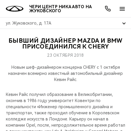
ЧЕРИ ЦЕНТР НИКА АВТО НА
ЖУКОВСКОГО
ул. Жуковского, д. 17А
БЫВШИЙ ДИЗАЙНЕР MAZDA И BMW
ОНЛАЙН СЕРВИСЫ
ПОКУПАТЕЛЯМ
ВЛАДЕЛЬЦАМ
О КОМПАНИИ
МИР CHERY
МОДЕЛИ
АКЦИИ
ПРИСОЕДИНИЛСЯ К CHERY
23 ОКТЯБРЯ 2018
ВЫБОР И ПОКУПКА
СЕРВИС
АКСЕССУАРЫ
ВЫГОДЫ И АКЦИИ
ВЫБОР И ПОКУПКА
О НАС
ВСЕ МОДЕЛИ
Новым шеф-дизайнером концерна CHERY с 1 октября
КРЕДИТ И СТРАХОВАНИЕ
ЗАПЧАСТИ И АКСЕССУАРЫ
О БРЕНДЕ
КРЕДИТ
МЫ В СОЦСЕТЯХ
назначен всемирно известный автомобильный дизайнер
КРОССОВЕРЫ
Кевин Райс.
ПОДДЕРЖКА
CHERY В СОЦСЕТЯХ
СЕДАНЫ
Кевин Райс получил образование в Великобритании,
окончив в 1986 году университет Ковентри по
CHERY CONNECT
ЛЮДИ CHERY
специальности «Инженер промышленного дизайна и
НОВИНКИ
транспорта», также проходил обучение в Королевском
БЛАГОТВОРИТЕЛЬНОСТЬ
колледже искусств в Лондоне. Карьеру он начал в
компании Opel, после, непродолжительное время работал