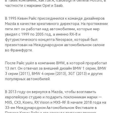
в таких компаниях, как I.de.A, Italdesign и General Motors, в
CHERY REMOTE
частности c марками Opel и Saab.
CHERY И СПОРТ
В 1995 Кевин Райс присоединился к команде дизайнеров
Mazda в качестве креативного директора. На протяжении
НАШИ МЕРОПРИЯТИЯ
пяти лет он работал над автомобилями, которые мир
увидел с 1999 по 2005 год, а именно RX-8 и
ВИДЕООБЗОРЫ
футуристического концепта Neospace, который был
презентован на Международном автомобильном салоне
во Франкфурте.
CHERY ДЛЯ ДЕТЕЙ
После Райс ушёл в компанию BMW, в которой проработал
13 лет. Он отвечал за внешний дизайн BMW 1 серии, BMW
3 серии (2011), BMW 4 серии (2013), 3GT (2013) и других
популярных автомобилей.
В 2013 году он вернулся в Mazda, чтобы возглавить
европейскую студию и подарить поклонникам марки —
MX5, CX3, Koeru, RX Vision и MX5-RF. В начале 2018 года на
33-ем Международном Автомобильном Фестивале в