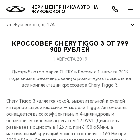
ЧЕРИ ЦЕНТР НИКА АВТО НА
ЖУКОВСКОГО
ул. Жуковского, д. 17А
КРОССОВЕР CHERY TIGGO 3 ОТ 799
ОНЛАЙН СЕРВИСЫ
ПОКУПАТЕЛЯМ
ВЛАДЕЛЬЦАМ
О КОМПАНИИ
МИР CHERY
МОДЕЛИ
АКЦИИ
900 РУБЛЕЙ
1 АВГУСТА 2019
ВЫБОР И ПОКУПКА
СЕРВИС
АКСЕССУАРЫ
ВЫГОДЫ И АКЦИИ
ВЫБОР И ПОКУПКА
О НАС
ВСЕ МОДЕЛИ
Дистрибьютор марки CHERY в России c 1 августа 2019
КРЕДИТ И СТРАХОВАНИЕ
ЗАПЧАСТИ И АКСЕССУАРЫ
О БРЕНДЕ
КРЕДИТ
МЫ В СОЦСЕТЯХ
года снизил рекомендованную розничную стоимость на
КРОССОВЕРЫ
все комплектации кроссовера Chery Tiggo 3.
ПОДДЕРЖКА
CHERY В СОЦСЕТЯХ
СЕДАНЫ
Chery Tiggo 3 является яркой, выразительной и смелой
интерпретацией классики — модели Tiggo. Автомобиль
CHERY CONNECT
ЛЮДИ CHERY
оснащается высокоэффективным 4-цилиндровым
НОВИНКИ
бензиновым силовым агрегатом 1.6DVVT. Двигатель
БЛАГОТВОРИТЕЛЬНОСТЬ
развивает мощность в 126 л.с. при 6150 об/мин, а
максимальный крутящий момент составляет 160 Нм при