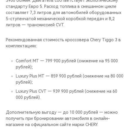
3900 об/мин. Двигатель соответствует экологическому
CHERY REMOTE
стандарту Евро 5. Расход топлива в смешанном цикле
составляет 7,3 литров для автомобилей оборудованных
CHERY И СПОРТ
5-ступенчатой механической коробкой передач и 8,2
литров — трансмиссией CVT.
НАШИ МЕРОПРИЯТИЯ
Рекомендованная стоимость кроссовера Chery Tiggo 3 в
ВИДЕООБЗОРЫ
комплектациях:
CHERY ДЛЯ ДЕТЕЙ
Comfort MT — 799 900 рублей (снижение на 95 000
рублей);
Luxury Plus MT — 859 900 рублей (снижение на 80 000
рублей);
Luxury Plus CVT — 939 900 рублей (снижение на 60
000 рублей).
Дополнительную выгоду — до 10 000 рублей — можно
получить при бронировании автомобиля в онлайн-
магазине на официальном сайте марки CHERY.