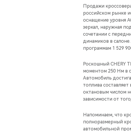
Продажи кроссовера 
российском рынке и
оснащение уровня A
зеркал, наружная по
сочетании с передни
динамиков в салоне
программам 1 529 90
Роскошный CHERY TI
моментом 250 Нм в 
Автомобиль достигае
топлива составляет 
октановым числом не
зависимости от того,
Напоминаем, что кро
полноразмерный кро
автомобильной про