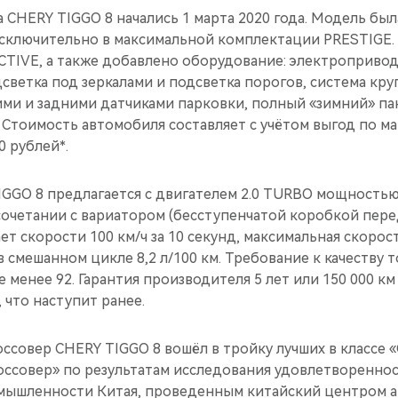
CHERY TIGGO 8 начались 1 марта 2020 года. Модель был
сключительно в максимальной комплектации PRESTIGE. 
CTIVE, а также добавлено оборудование: электроприво
дсветка под зеркалами и подсветка порогов, система круг
ми и задними датчиками парковки, полный «зимний» пак
. Стоимость автомобиля составляет с учётом выгод по 
0 рублей*.
GGO 8 предлагается с двигателем 2.0 TURBO мощностью 
сочетании с вариатором (бесступенчатой коробкой пере
т скорости 100 км/ч за 10 секунд, максимальная скорост
в смешанном цикле 8,2 л/100 км. Требование к качеству 
 менее 92. Гарантия производителя 5 лет или 150 000 км 
 что наступит ранее.
ссовер CHERY TIGGO 8 вошёл в тройку лучших в классе 
ссовер» по результатам исследования удовлетворенно
мышленности Китая, проведенным китайский центром 