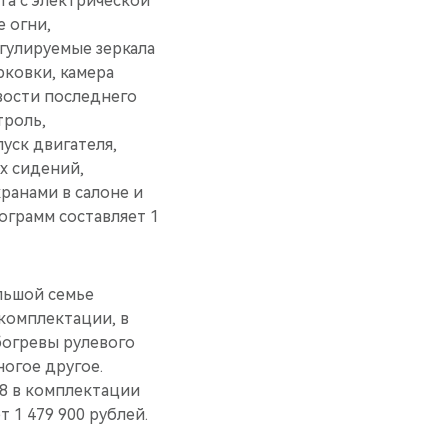
та c электрической
 огни,
гулируемые зеркала
рковки, камера
вости последнего
троль,
уск двигателя,
х сидений,
ранами в салоне и
ограмм составляет 1
льшой семье
комплектации, в
богревы рулевого
ногое другое.
8 в комплектации
 1 479 900 рублей.