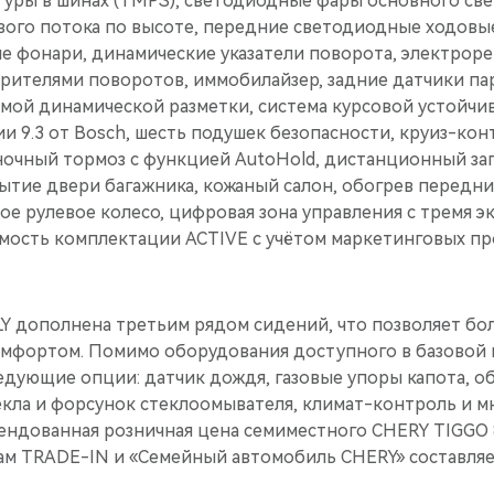
туры в шинах (TMPS), cветодиодные фары основного све
вого потока по высоте, передние светодиодные ходовые
е фонари, динамические указатели поворота, электроре
орителями поворотов, иммобилайзер, задние датчики па
емой динамической разметки, система курсовой устойчи
и 9.3 от Bosch, шесть подушек безопасности, круиз-кон
ночный тормоз с функцией AutoHold, дистанционный зап
ытие двери багажника, кожаный салон, обогрев передни
 рулевое колесо, цифровая зона управления с тремя эк
имость комплектации ACTIVE c учётом маркетинговых пр
Y дополнена третьим рядом сидений, что позволяет бо
омфортом. Помимо оборудования доступного в базовой 
едующие опции: датчик дождя, газовые упоры капота, о
екла и форсунок стеклоомывателя, климат-контроль и м
ндованная розничная цена семиместного CHERY TIGGO 
ам TRADE-IN и «Семейный автомобиль CHERY» составляет