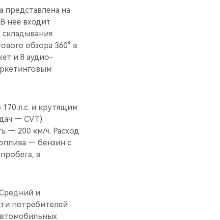
а представлена на
В неё входит
д складывания
ового обзора 360° в
ет и 8 аудио-
маркетинговым
170 л.c. и крутящим
дач — CVT).
ь — 200 км/ч. Расход
топлива — бензин с
пробега, в
«Средний и
сти потребителей
автомобильных