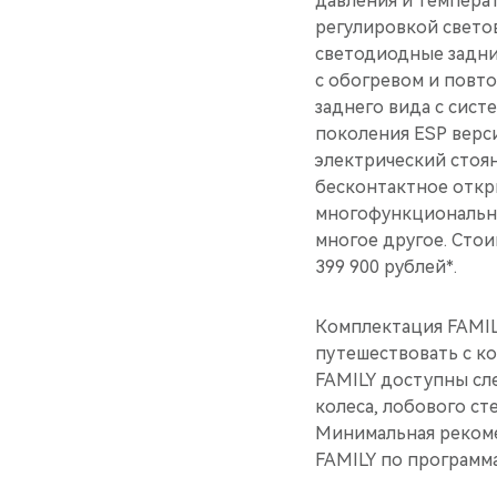
давления и темпера
регулировкой свето
светодиодные задни
с обогревом и повт
заднего вида с сист
поколения ESP верси
электрический стоя
бесконтактное откр
многофункциональное
многое другое. Сто
399 900 рублей*.
Комплектация FAMIL
путешествовать с к
FAMILY доступны сл
колеса, лобового ст
Минимальная рекоме
FAMILY по программ