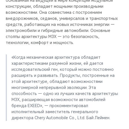
основанная на ведущей в мире концепции модульной
CHERY REMOTE
конструкции, обладает мощными производными
возможностями. Она совместима с построением
CHERY И СПОРТ
внедорожников, седанов, универсалов и транспортных
средств, работающих на новых источниках энергии —
НАШИ МЕРОПРИЯТИЯ
электромобили и гибридные автомобили. Основные
столпы архитектуры M3X — это безопасность,
технологии, комфорт и мощность.
ВИДЕООБЗОРЫ
«Когда механическая архитектура обладает
CHERY ДЛЯ ДЕТЕЙ
характеристиками разумной жизни, ей дается
исследовательский ген, который можно постоянно
расширять и развивать. Продукты, построенные на
этой архитектуре, обладают возможностями
многомерной непрерывной эволюции. Эта
способность — одно из лучших качеств архитектуры
M3X, расширяющая возможности автомобилей
бренда EXEED», — прокомментировал
исполнительный заместитель генерального
директора Chery Automobile Co., Ltd. Бай Леймен.