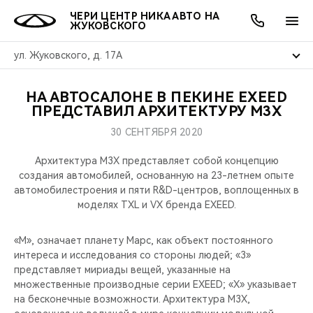
ЧЕРИ ЦЕНТР НИКА АВТО НА
ЖУКОВСКОГО
ул. Жуковского, д. 17А
НА АВТОСАЛОНЕ В ПЕКИНЕ EXEED
ОНЛАЙН СЕРВИСЫ
ПОКУПАТЕЛЯМ
ВЛАДЕЛЬЦАМ
О КОМПАНИИ
МИР CHERY
МОДЕЛИ
АКЦИИ
ПРЕДСТАВИЛ АРХИТЕКТУРУ M3X
30 СЕНТЯБРЯ 2020
ВЫБОР И ПОКУПКА
СЕРВИС
АКСЕССУАРЫ
ВЫГОДЫ И АКЦИИ
ВЫБОР И ПОКУПКА
О НАС
ВСЕ МОДЕЛИ
Архитектура M3X представляет собой концепцию
КРЕДИТ И СТРАХОВАНИЕ
ЗАПЧАСТИ И АКСЕССУАРЫ
О БРЕНДЕ
КРЕДИТ
МЫ В СОЦСЕТЯХ
создания автомобилей, основанную на 23-летнем опыте
КРОССОВЕРЫ
автомобилестроения и пяти R&D-центров, воплощенных в
моделях TXL и VX бренда EXEED.
ПОДДЕРЖКА
CHERY В СОЦСЕТЯХ
СЕДАНЫ
«М», означает планету Марс, как объект постоянного
CHERY CONNECT
ЛЮДИ CHERY
интереса и исследования со стороны людей; «3»
НОВИНКИ
представляет мириады вещей, указанные на
БЛАГОТВОРИТЕЛЬНОСТЬ
множественные производные серии EXEED; «X» указывает
на бесконечные возможности. Архитектура M3X,