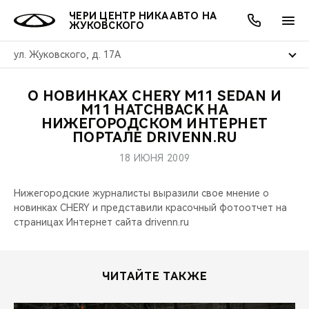
ЧЕРИ ЦЕНТР НИКА АВТО НА
ЖУКОВСКОГО
ул. Жуковского, д. 17А
O НОВИНКАХ CHERY М11 SEDAN И
ОНЛАЙН СЕРВИСЫ
ПОКУПАТЕЛЯМ
ВЛАДЕЛЬЦАМ
О КОМПАНИИ
МИР CHERY
МОДЕЛИ
АКЦИИ
М11 HATCHBACK НА
НИЖЕГОРОДСКОМ ИНТЕРНЕТ
ПОРТАЛЕ DRIVENN.RU
ВЫБОР И ПОКУПКА
СЕРВИС
АКСЕССУАРЫ
ВЫГОДЫ И АКЦИИ
ВЫБОР И ПОКУПКА
О НАС
ВСЕ МОДЕЛИ
18 ИЮНЯ 2009
КРЕДИТ И СТРАХОВАНИЕ
ЗАПЧАСТИ И АКСЕССУАРЫ
О БРЕНДЕ
КРЕДИТ
МЫ В СОЦСЕТЯХ
КРОССОВЕРЫ
Нижегородские журналисты выразили свое мнение о
ПОДДЕРЖКА
CHERY В СОЦСЕТЯХ
новинках CHERY и представили красочный фотоотчет на
страницах Интернет сайта drivenn.ru
СЕДАНЫ
CHERY CONNECT
ЛЮДИ CHERY
НОВИНКИ
ЧИТАЙТЕ ТАКЖЕ
БЛАГОТВОРИТЕЛЬНОСТЬ