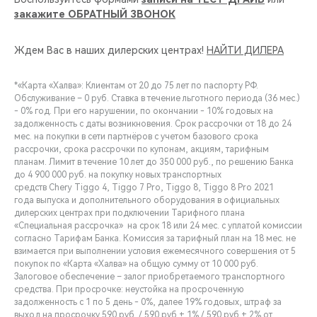
закажите ОБРАТНЫЙ ЗВОНОК
Ждем Вас в наших дилерских центрах!
НАЙТИ ДИЛЕРА
*«Карта «Халва»: Клиентам от 20 до 75 лет по паспорту РФ.
Обслуживание – 0 руб. Ставка в течение льготного периода (36 мес.)
- 0% год. При его нарушении, по окончании - 10% годовых на
задолженность с даты возникновения. Срок рассрочки от 18 до 24
мес. на покупки в сети партнёров с учетом базового срока
рассрочки, срока рассрочки по купонам, акциям, тарифным
планам. Лимит в течение 10 лет до 350 000 руб., по решению Банка
до 4 900 000 руб. на покупку новых транспортных
средств Chery Tiggo 4, Tiggo 7 Pro, Tiggo 8, Tiggo 8 Pro 2021
года выпуска и дополнительного оборудования в официальных
дилерских центрах при подключении Тарифного плана
«Специальная рассрочка» на срок 18 или 24 мес. с уплатой комиссии
согласно Тарифам Банка. Комиссия за тарифный план на 18 мес. не
взимается при выполнении условия ежемесячного совершения от 5
покупок по «Карта «Халва» на общую сумму от 10 000 руб.
Залоговое обеспечение – залог приобретаемого транспортного
средства. При просрочке: неустойка на просроченную
задолженность с 1 по 5 день - 0%, далее 19% годовых, штраф за
выход на просрочку 590 руб. / 590 руб.+ 1% / 590 руб.+ 2% от