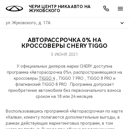
ЧЕРИ ЦЕНТР НИКА АВТО НА
ЖУКОВСКОГО
ул. Жуковского, д. 17А
АВТОРАССРОЧКА 0% НА
ОНЛАЙН СЕРВИСЫ
ПОКУПАТЕЛЯМ
ВЛАДЕЛЬЦАМ
О КОМПАНИИ
МИР CHERY
МОДЕЛИ
АКЦИИ
КРОССОВЕРЫ CHERY TIGGO
5 ИЮНЯ 2021
ВЫБОР И ПОКУПКА
СЕРВИС
АКСЕССУАРЫ
ВЫГОДЫ И АКЦИИ
ВЫБОР И ПОКУПКА
О НАС
ВСЕ МОДЕЛИ
У официальных дилеров марки CHERY доступна
КРЕДИТ И СТРАХОВАНИЕ
ЗАПЧАСТИ И АКСЕССУАРЫ
О БРЕНДЕ
КРЕДИТ
МЫ В СОЦСЕТЯХ
программа «Авторассрочка 0%», распространяющаяся на
КРОССОВЕРЫ
кроссоверы
TIGGO 4
, TIGGO 7 PRO , TIGGO 8 PRO и
флагманский TIGGO 8 PRO . Программа допускает
ПОДДЕРЖКА
CHERY В СОЦСЕТЯХ
приобретение автомобиля без первоначального взноса
СЕДАНЫ
сроком на 18 или 24 месяцев.
CHERY CONNECT
ЛЮДИ CHERY
НОВИНКИ
Воспользовавшись программой «Авторассрочка» по карте
БЛАГОТВОРИТЕЛЬНОСТЬ
«Халва», клиенту полагаются дополнительные выгоды, в
рамках действующих маркетинговых программ, в том