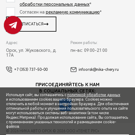
обработки персональных данных
*
Согласен на
рекламную коммуникацию
*
ПОДПИСАТЬСЯ
Адрес:
Режим работы:
Орск, ул. Жуковского, д.
пн-вс: 09:00-21:00
17А
+7 (353) 737-50-00
infoorsk@nika-chery.ru
ПРИСОЕДИНЯЙТЕСЬ К НАМ
В СОЦИАЛЬНЫХ СЕТЯХ:
Используя сайт, вы соглашаетесь с
политикой обработки данных
и использованием cookies вашего браузера. Cookies можно
отключить в любой момент в настройках браузера. Для обеспечения
оптимальной работы и улучшения пользовательского опыта на сайте
могут использоваться системы веб-аналитики (в том числе
СПЕЦПРЕДЛОЖЕНИЯ
Яндекс.Метрика). Продолжая использование сайта, Вы соглашаетесь
с применением указанных технологий и размещением cookie-
файлов.
© 2026 НИКА АВТО ОРСК
© 2026 ООО «ТЕНЕТ РУС»
ЗАПИСЬ НА ТЕСТ-ДРАЙВ