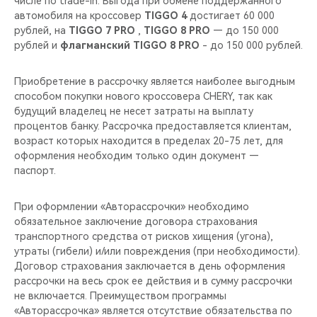
числе по trade-in. Выгода при обмене поддержанного
CHERY REMOTE
автомобиля на кроссовер
TIGGO 4
достигает 60 000
рублей, на
TIGGO 7 PRO
,
TIGGO 8 PRO
— до 150 000
CHERY И СПОРТ
рублей и
флагманский TIGGO 8 PRO
- до 150 000 рублей.
НАШИ МЕРОПРИЯТИЯ
Приобретение в рассрочку является наиболее выгодным
способом покупки нового кроссовера CHERY, так как
ВИДЕООБЗОРЫ
будущий владелец не несет затраты на выплату
процентов банку. Рассрочка предоставляется клиентам,
возраст которых находится в пределах 20-75 лет, для
CHERY ДЛЯ ДЕТЕЙ
оформления необходим только один документ —
паспорт.
При оформлении «Авторассрочки» необходимо
обязательное заключение договора страхования
транспортного средства от рисков хищения (угона),
утраты (гибели) и/или повреждения (при необходимости).
Договор страхования заключается в день оформления
рассрочки на весь срок ее действия и в сумму рассрочки
не включается. Преимуществом программы
«Авторассрочка» является отсутствие обязательства по