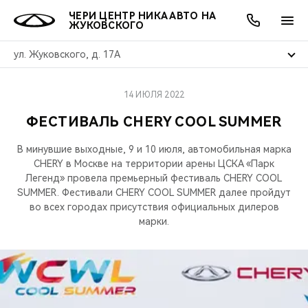
ЧЕРИ ЦЕНТР НИКА АВТО НА
ЖУКОВСКОГО
ул. Жуковского, д. 17А
14 ИЮЛЯ 2022
ОНЛАЙН СЕРВИСЫ
ПОКУПАТЕЛЯМ
ВЛАДЕЛЬЦАМ
О КОМПАНИИ
МИР CHERY
МОДЕЛИ
АКЦИИ
ФЕСТИВАЛЬ CHERY COOL SUMMER
ВЫБОР И ПОКУПКА
СЕРВИС
АКСЕССУАРЫ
ВЫГОДЫ И АКЦИИ
ВЫБОР И ПОКУПКА
О НАС
ВСЕ МОДЕЛИ
В минувшие выходные, 9 и 10 июля, автомобильная марка
CHERY в Москве на территории арены ЦСКА «Парк
КРЕДИТ И СТРАХОВАНИЕ
ЗАПЧАСТИ И АКСЕССУАРЫ
О БРЕНДЕ
КРЕДИТ
МЫ В СОЦСЕТЯХ
Легенд» провела премьерный фестиваль СHERY COOL
КРОССОВЕРЫ
SUMMER. Фестивали СHERY COOL SUMMER далее пройдут
ПОДДЕРЖКА
CHERY В СОЦСЕТЯХ
во всех городах присутствия официальных дилеров
марки.
СЕДАНЫ
CHERY CONNECT
ЛЮДИ CHERY
НОВИНКИ
БЛАГОТВОРИТЕЛЬНОСТЬ