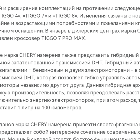
 и расширение комплектаций на протяжении следующе
IGGO 4», «TIGGO 7» и «TIGGO 8». Изменения связаны с 
йне и возрастающими потребностями и пожеланиями кл
ичном оснащении. В январе в дилерских центрах марки 
влен кроссовер TIGGO 7 PRO MAX.
е марка CHERY намерена также представить гибридный 
ной запатентованной трансмиссией DHT. Гибридный а
вигателями – бензиновым и двумя электромоторами - в 
смиссией DHT, которая позволяет гибко управлять авто
моторы независимо друг от друга. Данная гибридная ар
кую производительность, позволяя преодолевать рассто
ключительно энергию электромоторов, при этом расход 
тавит 1 литр на 100 километров.
данов марка CHERY намерена привезти своего флагмана
представляет собой интересное сочетание современных
йна. Мощный силовой агрегат, богатое функциональное 