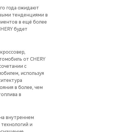
го года ожидают
новыми тенденциями в
иентов в ещё более
CHERY будет
кроссовер,
втомобиль от CHERY
сочетании с
мобилем, используя
хитектура
яния в более, чем
топлива в
 на внутреннем
 технологий и
оснащение,