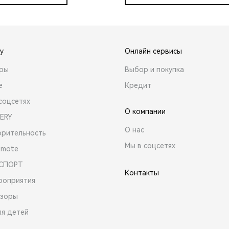
y
Онлайн сервисы
ары
Выбор и покупка
е
Кредит
соцсетях
О компании
ERY
О нас
орительность
Мы в соцсетях
emote
 СПОРТ
Контакты
роприятия
зоры
ля детей