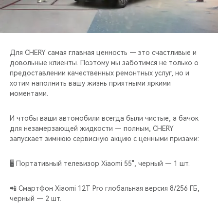
CHERY REMOTE
CHERY И СПОРТ
НАШИ МЕРОПРИЯТИЯ
Для CHERY самая главная ценность — это счастливые и
довольные клиенты. Поэтому мы заботимся не только о
предоставлении качественных ремонтных услуг, но и
ВИДЕООБЗОРЫ
хотим наполнить вашу жизнь приятными яркими
моментами.
CHERY ДЛЯ ДЕТЕЙ
И чтобы ваши автомобили всегда были чистые, а бачок
для незамерзающей жидкости — полным, CHERY
запускает зимнюю сервисную акцию с ценными призами:
🖥 Портативный телевизор Xiaomi 55", черный — 1 шт.
📲 Смартфон Xiaomi 12T Pro глобальная версия 8/256 ГБ,
черный — 2 шт.