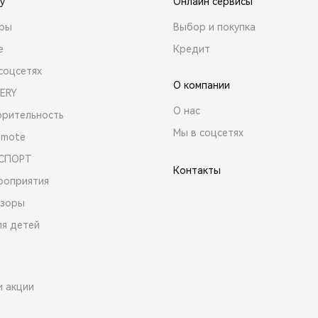
y
Онлайн сервисы
ары
Выбор и покупка
е
Кредит
соцсетях
О компании
ERY
О нас
орительность
Мы в соцсетях
emote
 СПОРТ
Контакты
роприятия
зоры
ля детей
и акции