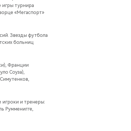
е игры турнира
ворце «Мегаспорт»
сий. Звезды футбола
тских больниц
ки), Франции
уло Соуза),
 Симутенков,
 игроки и тренеры:
ль Румменигге,