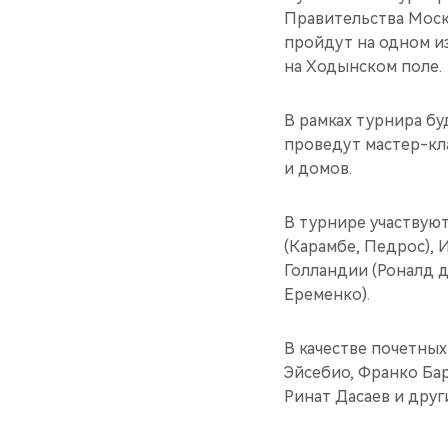
Правительства Моск
пройдут на одном и
на Ходынском поле.
В рамках турнира б
проведут мастер-кл
и домов.
В турнире участвую
(Карамбе, Педрос), 
Голландии (Роналд д
Еременко).
В качестве почетны
Эйсебио, Франко Бар
Ринат Дасаев и друг