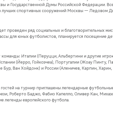
вы и Государственной Думы Российской Федерации. Вс
з лучших спортивных сооружений Москвы — Ледовом Д
удет проведен ряд социальных и благотворительных мис
ассы для юных футболистов, планируется посещение де
т команды: Италии (Перуцци, Альбертини и другие игро
Испании (Йерро, Гойкоэчеа), Португалии (Жоау Пинту, Па
е Бур, Ван Хойдонк) и России (Аленичев, Карпин, Харин,
х гостей на турнир приглашены легендарные футбольные
ези, Роберто Баджо, Фабио Капелло, Оливер Кан, Михаэ
ие легенды европейского футбола.