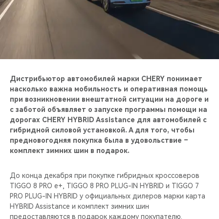
CHERY REMOTE
CHERY И СПОРТ
НАШИ МЕРОПРИЯТИЯ
ВИДЕООБЗОРЫ
Дистрибьютор автомобилей марки CHERY понимает
насколько важна мобильность и оперативная помощь
при возникновении внештатной ситуации на дороге и
CHERY ДЛЯ ДЕТЕЙ
с заботой объявляет о запуске программы помощи на
дорогах CHERY HYBRID Assistance для автомобилей с
гибридной силовой установкой. А для того, чтобы
предновогодняя покупка была в удовольствие –
комплект зимних шин в подарок.
До конца декабря при покупке гибридных кроссоверов
TIGGO 8 PRO e+, TIGGO 8 PRO PLUG-IN HYBRID и TIGGO 7
PRO PLUG-IN HYBRID у официальных дилеров марки карта
HYBRID Assistance и комплект зимних шин
предоставляются в подарок каждому покупателю.