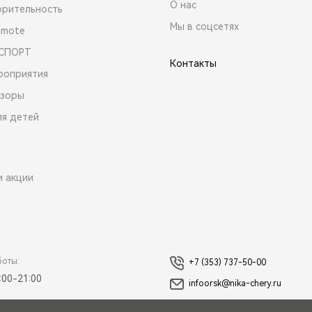
О нас
орительность
Мы в соцсетях
emote
 СПОРТ
Контакты
роприятия
зоры
ля детей
и акции
боты:
+7 (353) 737-50-00
:00-21:00
infoorsk@nika-chery.ru