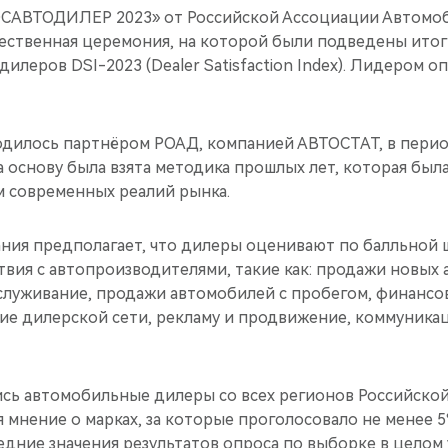
РОСАВТОДИЛЕР 2023» от Российской Ассоциации Автомо
ественная церемония, на которой были подведены итог
илеров DSI-2023 (Dealer Satisfaction Index). Лидером о
дилось партнёром РОАД, компанией АВТОСТАТ, в период
За основу была взята методика прошлых лет, которая был
м современных реалий рынка.
ния предполагает, что дилеры оценивают по балльной 
вия с автопроизводителями, такие как: продажи новых
луживание, продажи автомобилей с пробегом, финансо
тие дилерской сети, рекламу и продвижение, коммуника
ись автомобильные дилеры со всех регионов Российско
 мнение о марках, за которые проголосовало не менее 
редние значения результатов опроса по выборке в цело