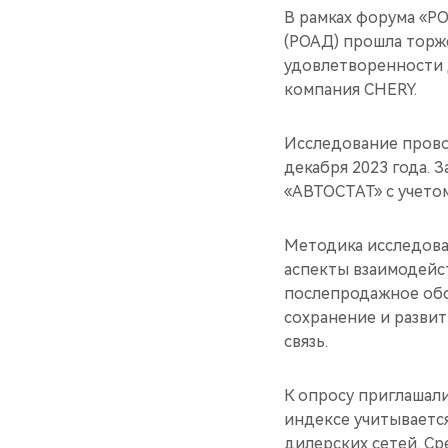
В рамках форума «
(РОАД) прошла торж
удовлетворенности д
компания CHERY.
Исследование прово
декабря 2023 года. 
«АВТОСТАТ» с учето
Методика исследова
аспекты взаимодейст
послепродажное обс
сохранение и разви
связь.
К опросу приглашал
индексе учитывается
дилерских сетей. С