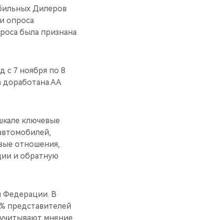
бильных Дилеров
и опроса
проса была признана
 с 7 ноября по 8
а доработана АА
шкале ключевые
 автомобилей,
вые отношения,
ции и обратную
й Федерации. В
5% представителей
м учитывают мнение