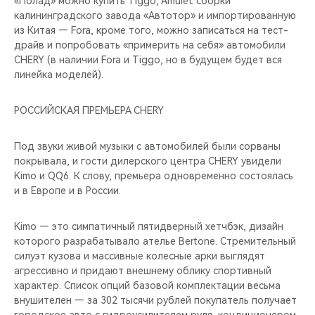
«Полад» можно купить Tiggo, Amulet сборки
калининградского завода «Автотор» и импортированную
из Китая — Fora, кроме того, можно записаться на тест-
драйв и попробовать «примерить на себя» автомобили
CHERY (в наличии Fora и Tiggo, но в будущем будет вся
линейка моделей).
РОССИЙСКАЯ ПРЕМЬЕРА CHERY
Под звуки живой музыки с автомобилей были сорваны
покрывала, и гости дилерского центра CHERY увидели
Kimo и QQ6. К слову, премьера одновременно состоялась
и в Европе и в России.
Kimo — это симпатичный пятидверный хетчбэк, дизайн
которого разрабатывало ателье Bertone. Стремительный
силуэт кузова и массивные колесные арки выглядят
агрессивно и придают внешнему облику спортивный
характер. Список опций базовой комплектации весьма
внушителен — за 302 тысячи рублей покупатель получает