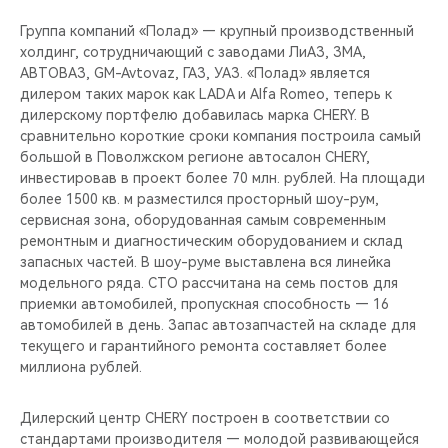
CHERY REMOTE
Группа компаний «Полад» — крупный производственный
холдинг, сотрудничающий с заводами ЛиАЗ, ЗМА,
CHERY И СПОРТ
АВТОВАЗ, GM-Avtovaz, ГАЗ, УАЗ. «Полад» является
дилером таких марок как LADA и Alfa Romeo, теперь к
НАШИ МЕРОПРИЯТИЯ
дилерскому портфелю добавилась марка CHERY. В
сравнительно короткие сроки компания построила самый
ВИДЕООБЗОРЫ
большой в Поволжском регионе автосалон CHERY,
инвестировав в проект более 70 млн. рублей. На площади
более 1500 кв. м разместился просторный шоу-рум,
CHERY ДЛЯ ДЕТЕЙ
сервисная зона, оборудованная самым современным
ремонтным и диагностическим оборудованием и склад
запасных частей. В шоу-руме выставлена вся линейка
модельного ряда. СТО рассчитана на семь постов для
приемки автомобилей, пропускная способность — 16
автомобилей в день. Запас автозапчастей на складе для
текущего и гарантийного ремонта составляет более
миллиона рублей.
Дилерский центр CHERY построен в соответствии со
стандартами производителя — молодой развивающейся