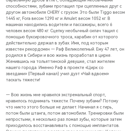
барабанную дробь атлет, обладающий необычными
способностями, зубами протащил три сцепленных друг с
другом автомобиля CHERY с грузом. Это были Tiggo весом
1445 кг, Fora весом 1290 кг и Amulet весом 1052 кг. В
машинах находились водители и пассажиры, всего 6
человек весом 480 кг. Сцепку необычный силач тащил с
помощью буксировочного троса, карабин от которого
действительно держал в зубах. Имя, под которым
известен рекордсмен — Раф Великолепный. Ему 47 лет, он
родился в Сибири и всю жизнь проработал в цирке.
Женившись на тольяттинской девушке, стал жителем
нашего города. Именно Раф в проекте «Цирк со
звездами» (Первый канал) учил дуэт «Чай вдвоем»
таскать тяжести!
— Всю жизнь мне нравился экстремальный спорт,
нравилось поднимать тяжести. Почему зубами? Потому
что никто этого больше не делает. Начинал я с гирь,
потом были штанга, потом автомобили. Тренировки были
непростыми, я несколько раз ломал зубы, которые затем
приходилось восстанавливать с помощью имплантатов.