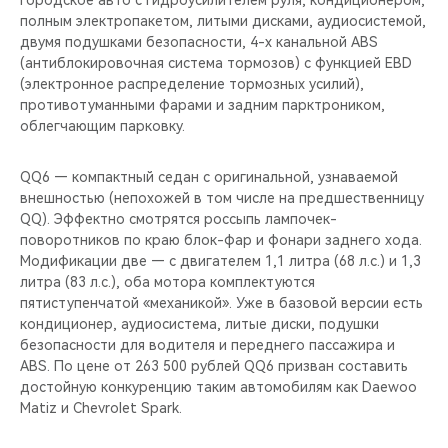
городское авто с гидроусилителем руля, кондиционером,
полным электропакетом, литыми дисками, аудиосистемой,
двумя подушками безопасности, 4-х канальной ABS
(антиблокировочная система тормозов) с функцией EBD
(электронное распределение тормозных усилий),
противотуманными фарами и задним парктроником,
облегчающим парковку.
QQ6 — компактный седан с оригинальной, узнаваемой
внешностью (непохожей в том числе на предшественницу
QQ). Эффектно смотрятся россыпь лампочек-
поворотников по краю блок-фар и фонари заднего хода.
Модификации две — с двигателем 1,1 литра (68 л.с.) и 1,3
литра (83 л.с.), оба мотора комплектуются
пятиступенчатой «механикой». Уже в базовой версии есть
кондиционер, аудиосистема, литые диски, подушки
безопасности для водителя и переднего пассажира и
ABS. По цене от 263 500 рублей QQ6 призван составить
достойную конкуренцию таким автомобилям как Daewoo
Matiz и Chevrolet Spark.