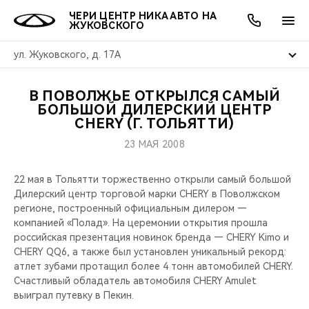
ЧЕРИ ЦЕНТР НИКА АВТО НА
ЖУКОВСКОГО
ул. Жуковского, д. 17А
В ПОВОЛЖЬЕ ОТКРЫЛСЯ САМЫЙ
ОНЛАЙН СЕРВИСЫ
ПОКУПАТЕЛЯМ
ВЛАДЕЛЬЦАМ
О КОМПАНИИ
МИР CHERY
МОДЕЛИ
АКЦИИ
БОЛЬШОЙ ДИЛЕРСКИЙ ЦЕНТР
CHERY (Г. ТОЛЬЯТТИ)
ВЫБОР И ПОКУПКА
СЕРВИС
АКСЕССУАРЫ
ВЫГОДЫ И АКЦИИ
ВЫБОР И ПОКУПКА
О НАС
ВСЕ МОДЕЛИ
23 МАЯ 2008
КРЕДИТ И СТРАХОВАНИЕ
ЗАПЧАСТИ И АКСЕССУАРЫ
О БРЕНДЕ
КРЕДИТ
МЫ В СОЦСЕТЯХ
22 мая в Тольятти торжественно открыли самый большой
КРОССОВЕРЫ
Дилерский центр торговой марки CHERY в Поволжском
ПОДДЕРЖКА
CHERY В СОЦСЕТЯХ
регионе, построенный официальным дилером —
СЕДАНЫ
компанией «Полад». На церемонии открытия прошла
российская презентация новинок бренда — CHERY Kimo и
CHERY CONNECT
ЛЮДИ CHERY
CHERY QQ6, а также был установлен уникальный рекорд:
НОВИНКИ
атлет зубами протащил более 4 тонн автомобилей CHERY.
БЛАГОТВОРИТЕЛЬНОСТЬ
Счастливый обладатель автомобиля CHERY Amulet
выиграл путевку в Пекин.