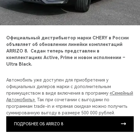
CHERY REMOTE
CHERY И СПОРТ
НАШИ МЕРОПРИЯТИЯ
Официальный дистрибьютор марки CHERY в России
объявляет об обновлении линейки комплектаций
ВИДЕООБЗОРЫ
ARRIZO 8. Седан теперь представлен в
комплектациях Active, Prime и новом исполнении –
Ultra Black.
CHERY ДЛЯ ДЕТЕЙ
Автомобиль уже доступен для приобретения у
официальных дилеров марки с дополнительным
преимуществом в виде включения в программу
«Семейный
Автомобиль».
Так при сочетании с выгодами по
программам trade-in и «прямая скидка» можно получить
суммированную выгоду в размере 500 000 рублей.
ПОДРОБНЕЕ ОБ ARRIZO 8