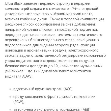
Ultra Black
занимает верхнюю строчку в иерархии
комплектаций седана и отличается от Prime отделкой
декоративных элементов в чёрном матовом цвете,
включая колёсные диски. Также в топовой комплектации
расширен список оборудования за счёт добавления:
панорамной крыши c люком, атмосферной подсветки,
передних датчиков парковки, системы автоматического
переключения ближнего/дальнего света, авиационных
подголовников для сидений второго ряда, функции
ионизации и ароматизации воздуха, электрохромного
зеркала заднего, электрической регулировки поясничного
упора водительского сиденья, количество подушек
безопасности доведено до 10, количество музыкальных
динамиков – до 12 и добавлен пакет ассистентов
водителя ADAS:
адаптивный круиз-контроль (ACC);
предупреждение о фронтальном столкновении
(FCW);
автономного экстренного торможения (AEB);