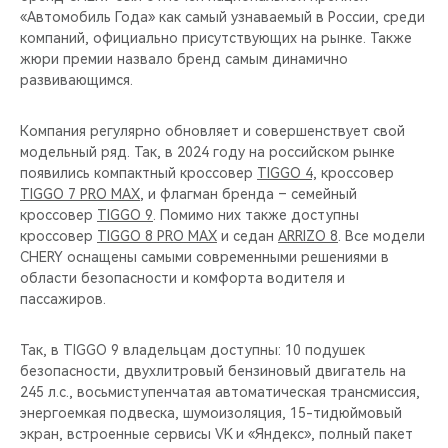
«Автомобиль Года» как самый узнаваемый в России, среди
компаний, официально присутствующих на рынке. Также
жюри премии назвало бренд самым динамично
развивающимся.
Компания регулярно обновляет и совершенствует свой
модельный ряд. Так, в 2024 году на российском рынке
появились компактный кроссовер
TIGGO 4,
кроссовер
TIGGO 7 PRO MAX
, и флагман бренда – семейный
кроссовер
TIGGO 9
. Помимо них также доступны
кроссовер
TIGGO 8 PRO MAX
и седан
ARRIZO 8
. Все модели
CHERY оснащены самыми современными решениями в
области безопасности и комфорта водителя и
пассажиров.
Так, в TIGGO 9 владельцам доступны: 10 подушек
безопасности, двухлитровый бензиновый двигатель на
245 л.с., восьмиступенчатая автоматическая трансмиссия,
энергоемкая подвеска, шумоизоляция, 15-тидюймовый
экран, встроенные сервисы VK и «Яндекс», полный пакет