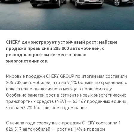
CHERY REMOTE
CHERY И СПОРТ
НАШИ МЕРОПРИЯТИЯ
CHERY демонстрирует устойчивый рост: майские
ВИДЕООБЗОРЫ
продажи превысили 205 000 автомобилей, с
рекордным ростом сегмента новых
энергоисточников.
CHERY ДЛЯ ДЕТЕЙ
Мировые продажи CHERY GROUP по итогам мая составили
205 732 автомобилей, что на 9,1% больше по сравнению с
показателем аналогичного месяца в прошлом году.
Особенно заметен рост в сегменте новых энергетических
транспортных средств (NEV) — 63 169 проданных единиц,
что на 47,7% больше, чем годом ранее.
С начала года совокупные продажи CHERY составили 1
026 517 автомобилей — рост на 14% в годовом