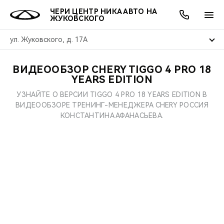
ЧЕРИ ЦЕНТР НИКА АВТО НА
ЖУКОВСКОГО
ул. Жуковского, д. 17А
ВИДЕООБЗОР CHERY TIGGO 4 PRO 18
ОНЛАЙН СЕРВИСЫ
ПОКУПАТЕЛЯМ
ВЛАДЕЛЬЦАМ
О КОМПАНИИ
МИР CHERY
МОДЕЛИ
АКЦИИ
YEARS EDITION
УЗНАЙТЕ О ВЕРСИИ TIGGO 4 PRO 18 YEARS EDITION В
ВЫБОР И ПОКУПКА
СЕРВИС
АКСЕССУАРЫ
ВЫГОДЫ И АКЦИИ
ВЫБОР И ПОКУПКА
О НАС
ВСЕ МОДЕЛИ
ВИДЕООБЗОРЕ ТРЕНИНГ-МЕНЕДЖЕРА CHERY РОССИЯ
КОНСТАНТИНА АФАНАСЬЕВА.
КРЕДИТ И СТРАХОВАНИЕ
ЗАПЧАСТИ И АКСЕССУАРЫ
О БРЕНДЕ
КРЕДИТ
МЫ В СОЦСЕТЯХ
КРОССОВЕРЫ
ПОДДЕРЖКА
CHERY В СОЦСЕТЯХ
СЕДАНЫ
CHERY CONNECT
ЛЮДИ CHERY
НОВИНКИ
БЛАГОТВОРИТЕЛЬНОСТЬ