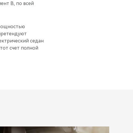
ент B, по всей
 мощностью
C претендуют
лектрический седан
 этот счет полной