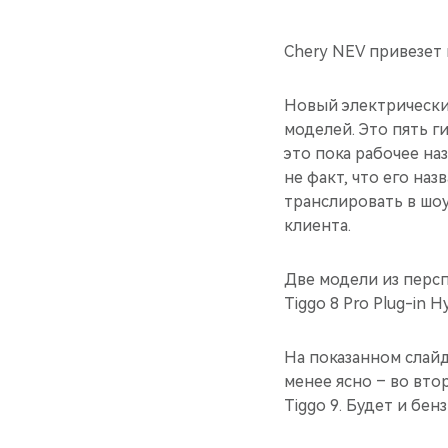
Chery NEV привезет 
Новый электрический
моделей. Это пять г
это пока рабочее на
не факт, что его на
транслировать в шо
клиента.
Две модели из перспе
Tiggo 8 Pro Plug-in 
На показанном слайд
менее ясно – во вто
Tiggo 9. Будет и бен