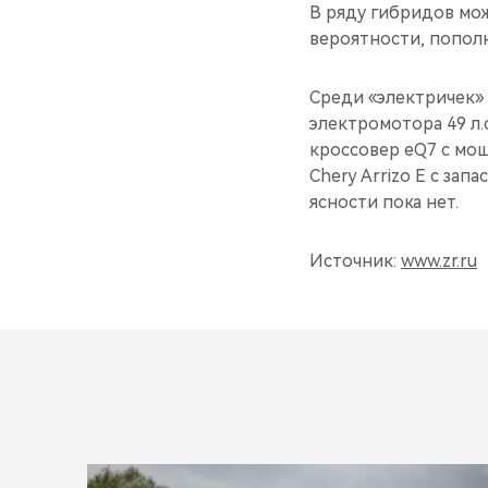
В ряду гибридов мож
вероятности, пополни
Среди «электричек»
электромотора 49 л.с
кроссовер eQ7 с мощ
Chery Arrizo E с зап
ясности пока нет.
Источник:
www.zr.ru