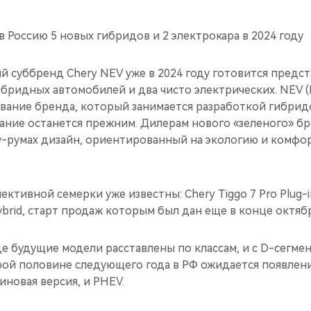
в Россию 5 новых гибридов и 2 электрокара в 2024 году
 суббренд Chery NEV уже в 2024 году готовится предст
ибридных автомобилей и два чисто электрических. NEV (N
звание бренда, который занимается разработкой гибрид
звание останется прежним. Дилерам нового «зеленого» 
у-румах дизайн, ориентированный на экологию и комф
ктивной семерки уже известны: Chery Tiggo 7 Pro Plug-i
Hybrid, старт продаж которым был дан еще в конце октябр
е будущие модели расставлены по классам, и с D-сегме
рой половине следующего года в РФ ожидается появлен
зиновая версия, и PHEV.