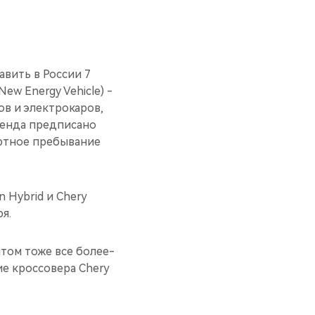
авить в России 7
ew Energy Vehicle) -
ов и электрокаров,
бренда предписано
ортное пребывание
n Hybrid и Chery
я.
нтом тоже все более-
ие кроссовера Chery